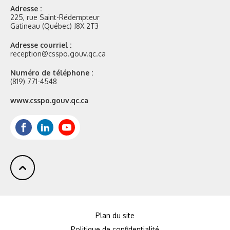
Adresse :
225, rue Saint-Rédempteur
Gatineau (Québec) J8X 2T3
Adresse courriel :
reception@csspo.gouv.qc.ca
Numéro de téléphone :
(819) 771-4548
Site
www.csspo.gouv.qc.ca
web
:
Facebook
LinkedIn
Youtube
Plan du site
Politique de confidentialité