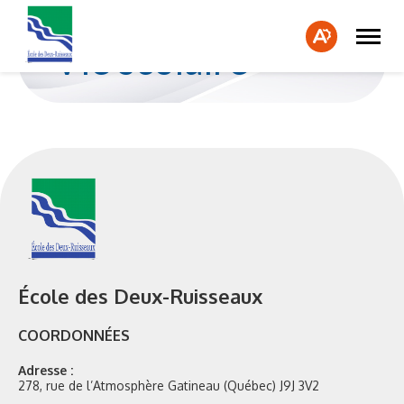
Ouvrir
Fe
la
Ouvrir
Vie scolaire
naviga
la
la
du
barre
bar
site
d'accessibilité.
d'a
École des Deux-Ruisseaux
COORDONNÉES
Adresse :
278, rue de l’Atmosphère Gatineau (Québec) J9J 3V2